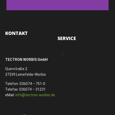
Qualität ist unser
Credo
KONTAKT
SERVICE
Deshalb prüfen wir alle
Baugruppen genauestens
TECTRON WORBIS GmbH
Kontaktieren Sie
uns
Querstraße 2
37339 Leinefelde-Worbis
Telefon: 036074 – 751-0
Telefax: 036074 – 31231
eMail:
info@tectron-worbis.de