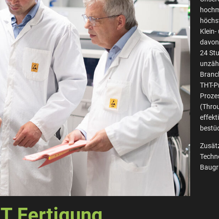
hochmo
höchs
Klein-
davon 
24 St
unzähl
Branch
THT-P
Prozes
(Throu
effekt
bestü
Zusätz
Techno
Baugr
MT Fertigung