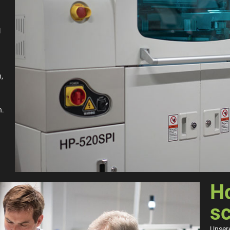
i
,
n.
Ho
sc
Unser