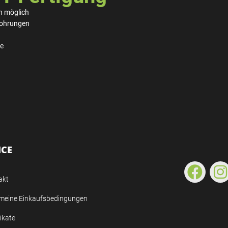
n möglich
Bohrungen
se
ICE
akt
emeine Einkaufsbedingungen
fikate