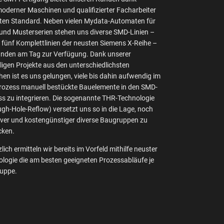
derner Maschinen und qualifizierter Facharbeiter
ten Standard. Neben vielen Mydata-Automaten für
 und Musterserien stehen uns diverse SMD-Linien –
fünf Komplettlinien der neusten Siemens X-Reihe –
unden am Tag zur Verfügung. Dank unserer
igen Projekte aus den unterschiedlichsten
en ist es uns gelungen, viele bis dahin aufwendig im
rozess manuell bestückte Bauelemente in den SMD-
s zu integrieren. Die sogenannte THR-Technologie
gh-Hole-Reflow) versetzt uns so in die Lage, noch
iver und kostengünstiger diverse Baugruppen zu
cken.
lich ermitteln wir bereits im Vorfeld mithilfe neuster
logie die am besten geeigneten Prozessabläufe je
uppe.