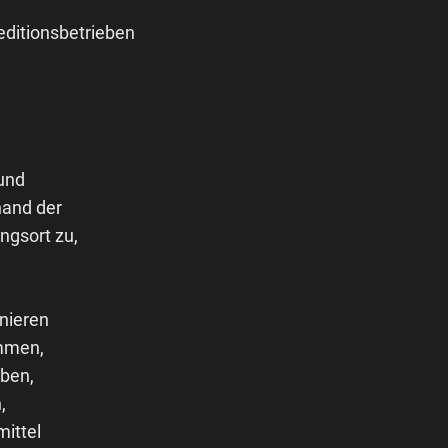
peditionsbetrieben
 und
hand der
ngsort zu,
nieren
ammen,
aben,
,
ittel