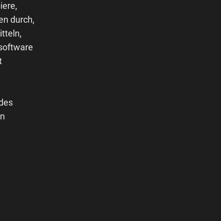
iere,
en durch,
tteln,
software
t
 des
en