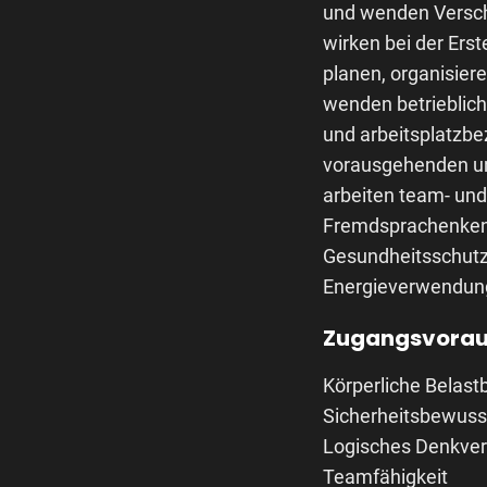
und wenden Verschl
wirken bei der Ers
planen, organisier
wenden betrieblic
und arbeitsplatzb
vorausgehenden un
arbeiten team- und
Fremdsprachenkenn
Gesundheitsschutze
Energieverwendung
Zugangsvorau
Körperliche Belast
Sicherheitsbewuss
Logisches Denkve
Teamfähigkeit