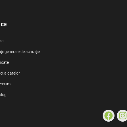
ICE
act
ții generale de achiziție
ficate
cția datelor
essum
olog