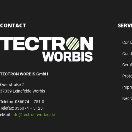
CONTACT
SERV
Cont
Condi
Certi
TECTRON WORBIS GmbH
Prote
Querstraße 2
Impr
37339 Leinefelde-Worbis
Necr
Telefon: 036074 – 751-0
Telefax: 036074 – 31231
eMail:
info@tectron-worbis.de