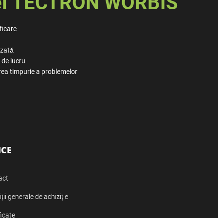
mei TECTRON WORBIS
ficare
izată
 de lucru
rea timpurie a problemelor
ICE
act
ții generale de achiziție
ficate