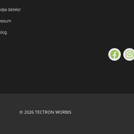
cția datelor
essum
olog
© 2026 TECTRON WORBIS