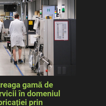
treaga gamă de
rvicii în domeniul
bricației prin