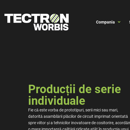
Compania
Producții de serie
individuale
Fie că este vorba de prototipuri, serii mici sau mari,
datorită asamblării plăcilor de circuit imprimat orientată
spre viitor și a tehnicilor inovatoare de cositorire, acordă
o mare importanță calității ridicate atât în producția unui