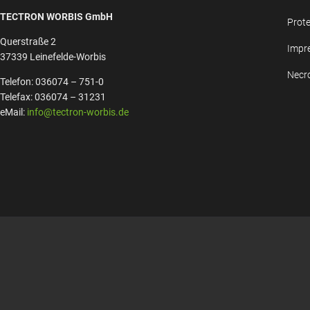
TECTRON WORBIS GmbH
Prote
Querstraße 2
Impr
37339 Leinefelde-Worbis
Necr
Telefon: 036074 – 751-0
Telefax: 036074 – 31231
eMail:
info@tectron-worbis.de