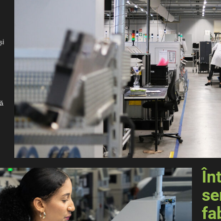
și
mă
În
se
fa