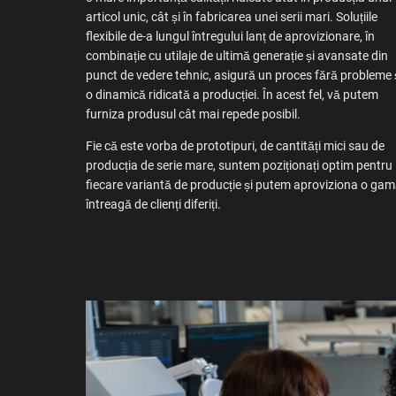
articol unic, cât și în fabricarea unei serii mari. Soluțiile
flexibile de-a lungul întregului lanț de aprovizionare, în
combinație cu utilaje de ultimă generație și avansate din
punct de vedere tehnic, asigură un proces fără probleme 
o dinamică ridicată a producției. În acest fel, vă putem
furniza produsul cât mai repede posibil.
Fie că este vorba de prototipuri, de cantități mici sau de
producția de serie mare, suntem poziționați optim pentru
fiecare variantă de producție și putem aproviziona o ga
întreagă de clienți diferiți.