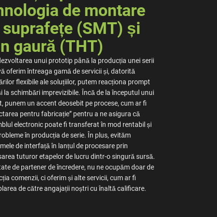
hnologia de montare
 suprafețe (SMT) și
in gaură (THT)
dezvoltarea unui prototip până la producția unei serii
vă oferim întreaga gamă de servicii și, datorită
rilor flexibile ale soluțiilor, putem reacționa prompt
și la schimbări imprevizibile. Încă de la începutul unui
t, punem un accent deosebit pe procese, cum ar fi
ctarea pentru fabricație” pentru a ne asigura că
lul electronic poate fi transferat în mod rentabil și
robleme în producția de serie. În plus, evităm
mele de interfață în lanțul de procesare prin
area tuturor etapelor de lucru dintr-o singură sursă.
itate de partener de încredere, nu ne ocupăm doar de
ția comenzii, ci oferim și alte servicii, cum ar fi
area de către angajații noștri cu înaltă calificare.