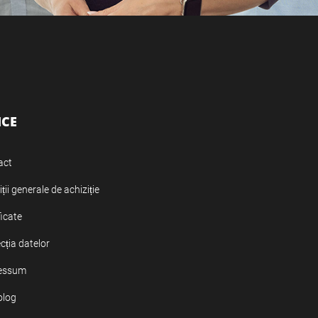
ICE
act
ții generale de achiziție
ficate
cția datelor
essum
olog