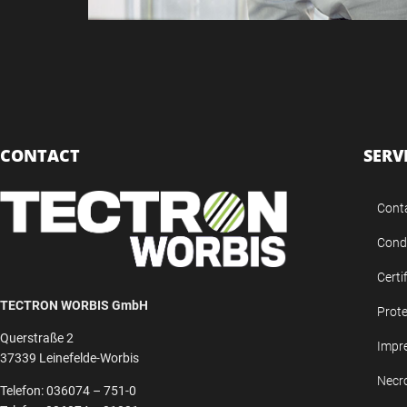
CONTACT
SERV
Cont
Condi
Certi
TECTRON WORBIS GmbH
Prote
Querstraße 2
Impr
37339 Leinefelde-Worbis
Necr
Telefon: 036074 – 751-0