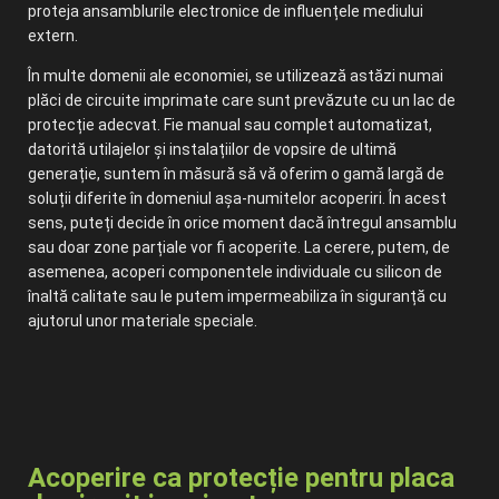
proteja ansamblurile electronice de influențele mediului
extern.
În multe domenii ale economiei, se utilizează astăzi numai
plăci de circuite imprimate care sunt prevăzute cu un lac de
protecție adecvat. Fie manual sau complet automatizat,
datorită utilajelor și instalațiilor de vopsire de ultimă
generație, suntem în măsură să vă oferim o gamă largă de
soluții diferite în domeniul așa-numitelor acoperiri. În acest
sens, puteți decide în orice moment dacă întregul ansamblu
sau doar zone parțiale vor fi acoperite. La cerere, putem, de
asemenea, acoperi componentele individuale cu silicon de
înaltă calitate sau le putem impermeabiliza în siguranță cu
ajutorul unor materiale speciale.
Acoperire ca protecție pentru placa