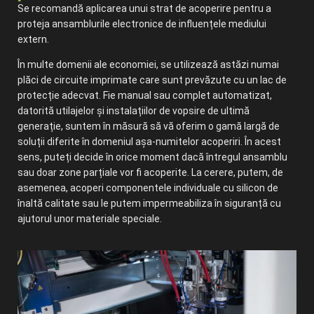
Se recomandă aplicarea unui strat de acoperire pentru a
proteja ansamblurile electronice de influențele mediului
extern.
În multe domenii ale economiei, se utilizează astăzi numai
plăci de circuite imprimate care sunt prevăzute cu un lac de
protecție adecvat. Fie manual sau complet automatizat,
datorită utilajelor și instalațiilor de vopsire de ultimă
generație, suntem în măsură să vă oferim o gamă largă de
soluții diferite în domeniul așa-numitelor acoperiri. În acest
sens, puteți decide în orice moment dacă întregul ansamblu
sau doar zone parțiale vor fi acoperite. La cerere, putem, de
asemenea, acoperi componentele individuale cu silicon de
înaltă calitate sau le putem impermeabiliza în siguranță cu
ajutorul unor materiale speciale.