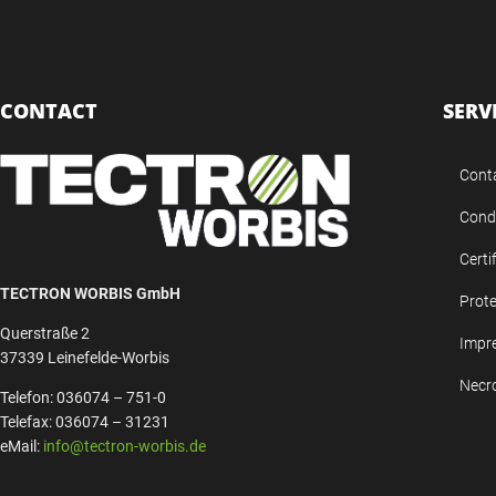
CONTACT
SERV
Cont
Condi
Certi
TECTRON WORBIS GmbH
Prote
Querstraße 2
Impr
37339 Leinefelde-Worbis
Necr
Telefon: 036074 – 751-0
Telefax: 036074 – 31231
eMail:
info@tectron-worbis.de