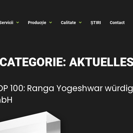
Servicii
Producție
Calitate
ȘTIRI
Contact
CATEGORIE:
AKTUELLE
 TOP 100: Ranga Yogeshwar würdi
mbH