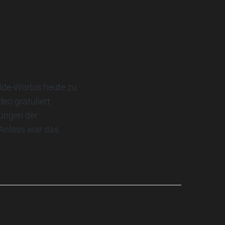
de-Worbis heute zu
o gratuliert.
tungen der
Anlass war das