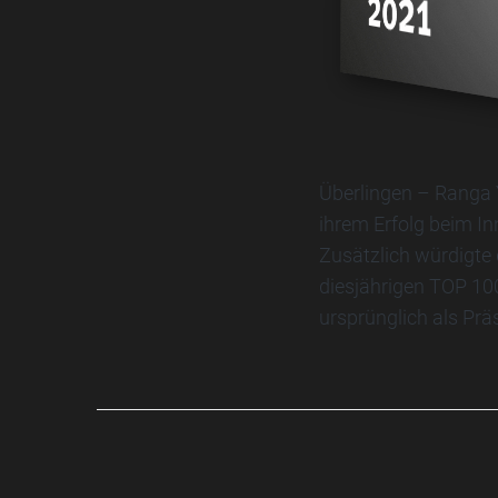
Überlingen – Ranga
ihrem Erfolg beim I
Zusätzlich würdigte 
diesjährigen TOP 10
ursprünglich als Prä