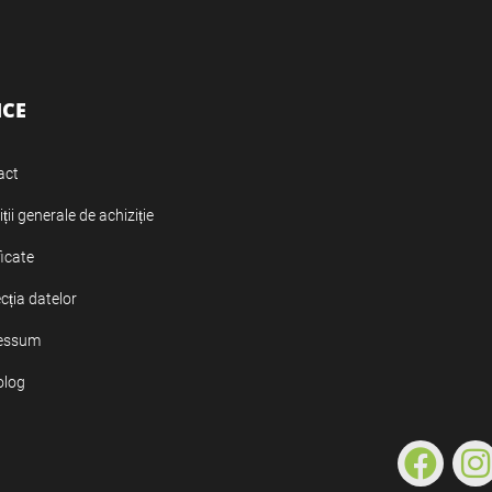
ICE
act
ții generale de achiziție
ficate
cția datelor
essum
olog