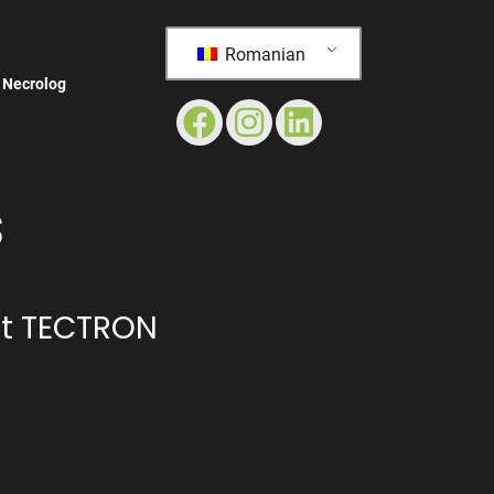
Romanian
Necrolog
S
gt TECTRON