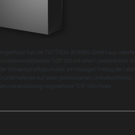
 Yogeshwar hat der TECTRON WORBIS GmbH aus Leinefel
nnovationswettbewerb TOP 100 mit einem persönlichen Vide
der Wissenschaftsjournalist am heutigen Freitag die Leis
0-Unternehmen auf einer gemeinsamen Onlinekonferenz. 
senzveranstaltung vorgesehene TOP 100-Finale....