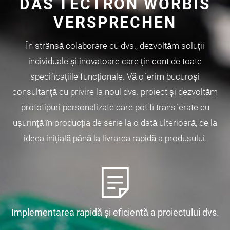
DAS TECTRON WORBIS
VERSPRECHEN
În strânsă colaborare cu dvs., dezvoltăm soluții
individuale și inovatoare care țin cont de toate
specificațiile funcționale. Vă oferim bucuroși
consultanță cu privire la noul dvs. proiect și dezvoltăm
prototipuri personalizate care pot fi transferate cu
ușurință în producția de serie la o dată ulterioară, de la
ideea inițială până la livrarea rapidă a produsului.
Implementarea rapidă și eficientă a proiectului dvs.