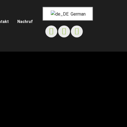
German
ntakt
Nachruf