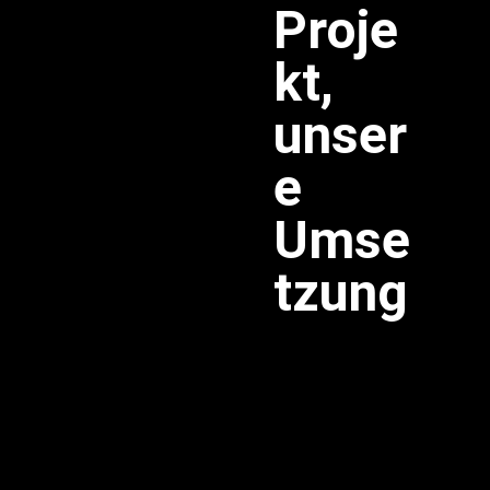
Proje
kt,
unser
e
Umse
tzung