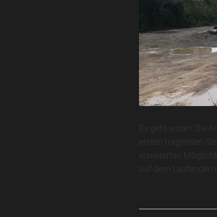
Es geht voran! Die 
ersten tragenden Str
erweiterten Möglichk
auf dem Laufenden un