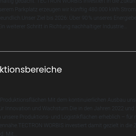
haltig gedacht. TECTRON WORBIS investiert in die Zukunf
serem Parkplatz erzeugen wir künftig 480.000 kWh Strom 
eundlich.Unser Ziel bis 2026: Über 90 % unseres Energieb
n weiterer Schritt in Richtung nachhaltiger Industrie...
ktionsbereiche
 Produktionsflächen Mit dem kontinuierlichen Ausbau uns
ür Innovation und Wachstum.Die in den Jahren 2022 und 2
unsere Produktions- und Logistikflächen erheblich – für 
ndennähe.TECTRON WORBIS investiert damit gezielt in die
. Mit...