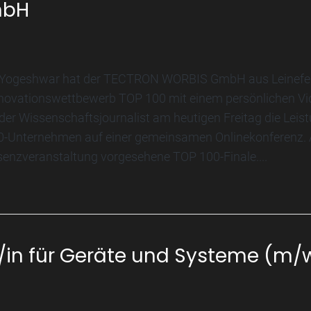
mbH
 Yogeshwar hat der TECTRON WORBIS GmbH aus Leinefel
nnovationswettbewerb TOP 100 mit einem persönlichen Vide
der Wissenschaftsjournalist am heutigen Freitag die Leis
0-Unternehmen auf einer gemeinsamen Onlinekonferenz. 
senzveranstaltung vorgesehene TOP 100-Finale....
r/in für Geräte und Systeme (m/