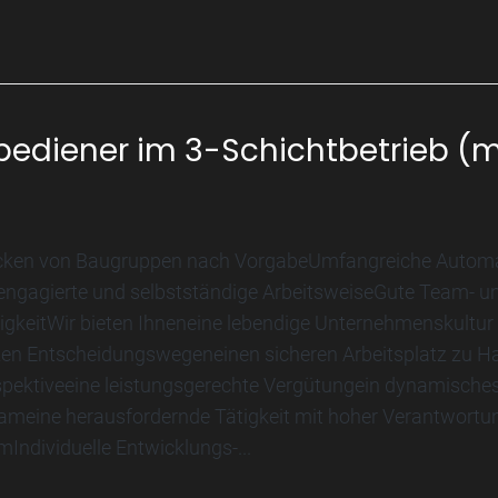
ediener im 3-Schichtbetrieb (
cken von Baugruppen nach VorgabeUmfangreiche Autom
e, engagierte und selbstständige ArbeitsweiseGute Team- u
keitWir bieten Ihneneine lebendige Unternehmenskultur 
zen Entscheidungswegeneinen sicheren Arbeitsplatz zu Ha
erspektiveeine leistungsgerechte Vergütungein dynamische
ameine herausfordernde Tätigkeit mit hoher Verantwort
Individuelle Entwicklungs-...