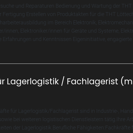
rsuche und Reparaturen Bedienung und Wartung der THT 
r Fertigung Erstellen von Produktakten für die THT Löttechn
rbeiterausbildung im Bereich Elektronik, Elektromechani
r/innen, Elektroniker/innen für Geräte und Systeme, Elektr
 Erfahrungen und Kenntnissen Eigeninitiative, engagierte 
ür Lagerlogistik / Fachlagerist (
fte für Lagerlogistik/Fachlagerist sind in Industrie-, Han
owie bei weiteren logistischen Dienstleistern tätig.Ihre A
eiten der Lagerlogistik.Berufliche Fähigkeiten:Fachkräfte 