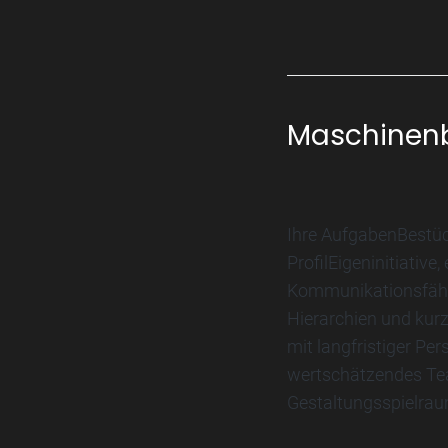
Maschinenb
Ihre AufgabenBestü
ProfilEigeninitiativ
Kommunikationsfähig
Hierarchien und kur
mit langfristiger P
wertschätzendes Te
Gestaltungsspielraum