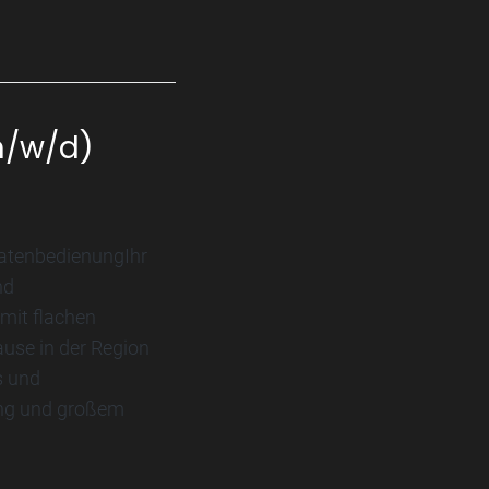
m/w/d)
atenbedienungIhr
nd
mit flachen
use in der Region
s und
ung und großem