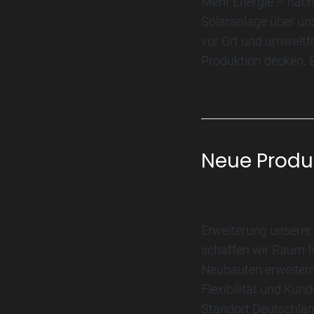
Mehr Energie – nach
Solaranlage über un
vor Ort und umweltfr
Produktion decken. Ei
Neue Produ
Erweiterung unserer
schaffen wir Raum f
Neubauten erweitern 
Flexibilität und Ku
Standort Deutschland