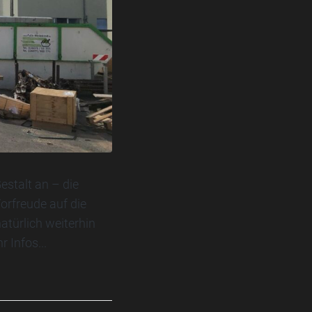
stalt an – die
orfreude auf die
atürlich weiterhin
 Infos...