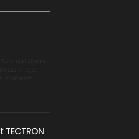
 Nunc eget ultrices
um sapien, eget
a, mi sit amet
gt TECTRON