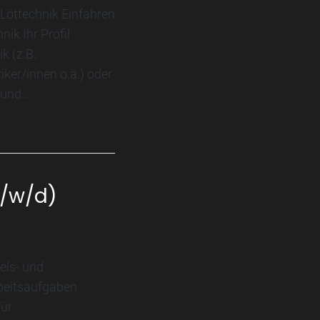
Löttechnik Einfahren
ik Ihr Profil
k (z.B.
iker/innen o.ä.) oder
und...
m/w/d)
dels- und
rbeitsaufgaben
für