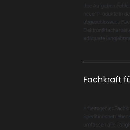
Ihre Aufgaben Fehle
neuer Produkte in de
abgeschlossene Facha
Elektronikfacharbeite
adäquate langjährige
Fachkraft f
Arbeitsgebiet:Fachkrä
Speditionsbetriebens
umfassen alle Tätigk