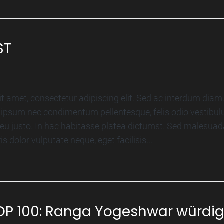
ST
t amet, consectetur adipiscing elit. Sed ac interdum diam.
 ipsum nec condimentum pellentesque, felis odio vestibul
 eu justo. In hac habitasse platea dictumst. Sed malesuad
s dolor vulputate neque, eget facilisis...
 TOP 100: Ranga Yogeshwar würdi