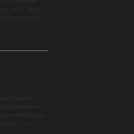
t: Mit der neuen
pro Jahr – direkt
edarfs aus eigener
erer Standorte
023 realisierten
noch mehr Effizienz,
 Zukunft – am