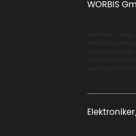
WORBIS G
Überlingen – Ranga
ihrem Erfolg beim I
Zusätzlich würdigte 
diesjährigen TOP 10
ursprünglich als Prä
Elektronike