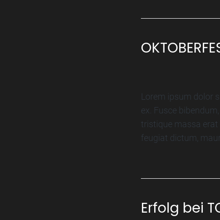
OKTOBERFE
Lorem ipsum dolor si
ex. Fusce bibendum,
tristique massa erat
feugiat dictum, mauri
Erfolg bei