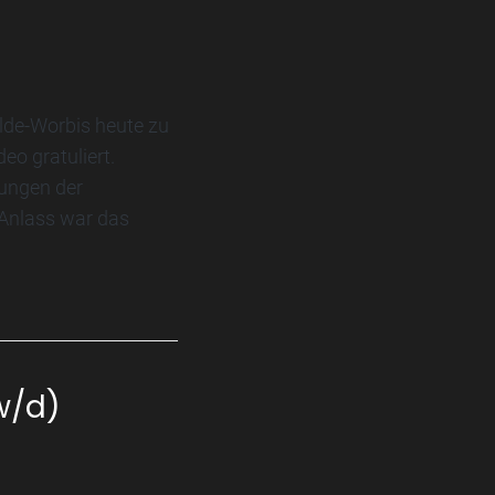
de-Worbis heute zu
o gratuliert.
tungen der
Anlass war das
w/d)