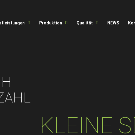
stleistungen
Produktion
Qualität
NEWS
Ko
CH
ZAHL
KLEINE S