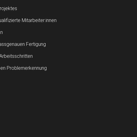
rojektes
ifizierte Mitarbeiter:innen
en
assgenauen Fertigung
Arbeitsschritten
igen Problemerkennung