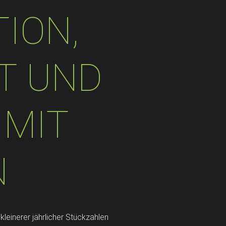
ION,
NT UND
 MIT
N
kleinerer jährlicher Stückzahlen