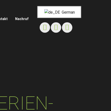
German
ntakt
Nachruf
ERIEN-