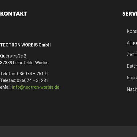
KONTAKT
SERV
Kont
Allg
TECTRON WORBIS GmbH
Zerti
Querstraße 2
37339 Leinefelde-Worbis
Date
Telefon: 036074 – 751-0
Impr
Telefax: 036074 – 31231
eMail:
info@tectron-worbis.de
Nach