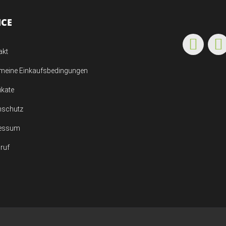
ICE
akt
emeine Einkaufsbedingungen
fikate
nschutz
essum
ruf