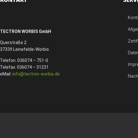
Kont
Allg
TECTRON WORBIS GmbH
Zerti
Querstraße 2
37339 Leinefelde-Worbis
Date
Telefon: 036074 – 751-0
Impr
Telefax: 036074 – 31231
eMail:
info@tectron-worbis.de
Nach