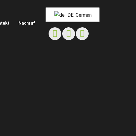
German
ntakt
Nachruf