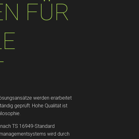
N FÜR
LE
​
 Lösungsansätze werden erarbeitet
tändig geprüft. Hohe Qualität ist
losophie.
t nach TS 16949-Standard
tsmanagementsystems wird durch