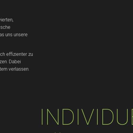
ierten,
ische
as uns unsere
h effizienter zu
zen. Dabei
tem verlassen.
INDIVIDU