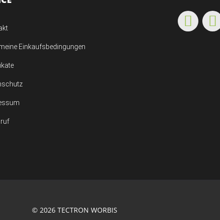
akt
emeine Einkaufsbedingungen
fikate
nschutz
essum
ruf
© 2026 TECTRON WORBIS